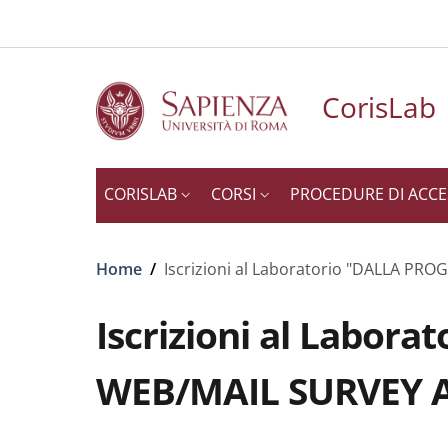
Slim to
Salta al contenuto principale
Skip to footer content
CorisLab
CORISLAB
CORSI
PROCEDURE DI ACC
Briciole di pane
Home
/
Iscrizioni al Laboratorio "DALLA PR
Iscrizioni al Labo
WEB/MAIL SURVEY A