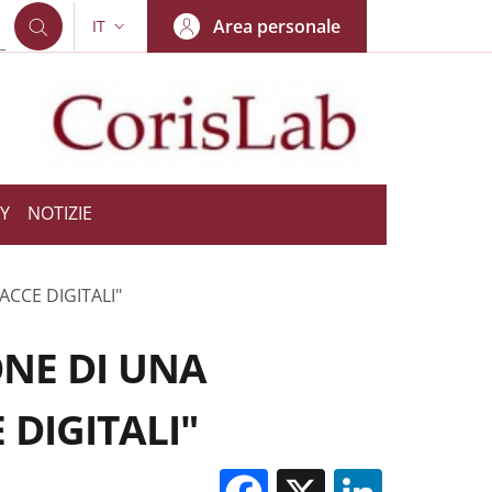
Area personale
IT
SELETTORE LINGUA: CURRENT LANGUAGE
Y
NOTIZIE
ACCE DIGITALI"
IONE DI UNA
 DIGITALI"
Facebook
X
Linked