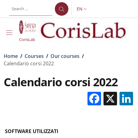
Skip to main content
Skip to footer content
EN
LANGUAGE SWITCHER: CURR
CorisLab
Breadcrumb
Home
/
Courses
/
Our courses
/
Calendario corsi 2022
Calendario corsi 2022
Facebo
X
SOFTWARE UTILIZZATI