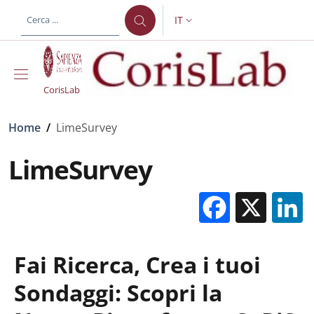
Salta al contenuto principale
Skip to footer content
IT
SELETTORE LINGUA: CURREN
CorisLab
Briciole di pane
Home
/
LimeSurvey
LimeSurvey
Facebo
X
Fai Ricerca, Crea i tuoi
Sondaggi: Scopri la