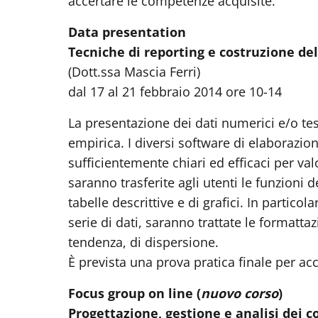
accertare le competenze acquisite.
Data presentation
Tecniche di reporting e costruzione del
(Dott.ssa Mascia Ferri)
dal 17 al 21 febbraio 2014 ore 10-14
La presentazione dei dati numerici e/o te
empirica. I diversi software di elaborazio
sufficientemente chiari ed efficaci per valo
saranno trasferite agli utenti le funzioni
tabelle descrittive e di grafici. In partico
serie di dati, saranno trattate le formattaz
tendenza, di dispersione.
È prevista una prova pratica finale per ac
Focus group on line
(
nuovo corso
)
Progettazione, gestione e analisi dei 