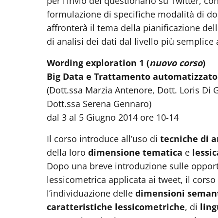
per l’invio del questionario su Twitter, con
formulazione di specifiche modalità di do
affronterà il tema della pianificazione del
di analisi dei dati dal livello più semplic
Wording exploration 1
(
nuovo corso
)
Big Data e Trattamento automatizzato d
(Dott.ssa Marzia Antenore, Dott. Loris Di
Dott.ssa Serena Gennaro)
dal 3 al 5 Giugno 2014 ore 10-14
Il corso introduce all’uso di
tecniche di a
della loro
dimensione tematica
e
lessic
Dopo una breve introduzione sulle opportun
lessicometrica applicata ai tweet, il corso 
l’individuazione delle
dimensioni seman
caratteristiche lessicometriche
, di
ling