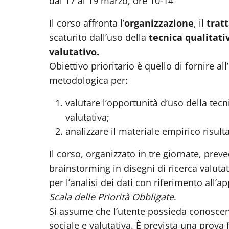
dal 17 al 19 marzo, ore 10-14
Il corso affronta l’
organizzazione
, il
trat
scaturito dall’uso della
tecnica qualitati
valutativo.
Obiettivo prioritario è quello di fornire 
metodologica per:
valutare l’opportunità d’uso della tecn
valutativa;
analizzare il materiale empirico risulta
Il corso, organizzato in tre giornate, preve
brainstorming in disegni di ricerca valutati
per l’analisi dei dati con riferimento all’
Scala delle Priorità Obbligate
.
Si assume che l’utente possieda conoscen
sociale e valutativa. È prevista una prov