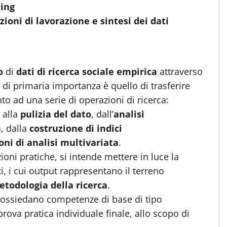
ning
ioni di lavorazione e sintesi dei dati
o
di
dati di ricerca sociale empirica
attraverso
o di primaria importanza è quello di trasferire
to ad una serie di operazioni di ricerca:
alla
pulizia del dato
, dall’
analisi
à
, dalla
costruzione di indici
oni di analisi multivariata
.
ioni pratiche, si intende mettere in luce la
ti, i cui output rappresentano il terreno
todologia della ricerca
.
o possiedano competenze di base di tipo
rova pratica individuale finale, allo scopo di