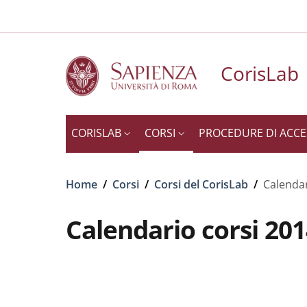
Slim to
Salta al contenuto principale
Skip to footer content
CorisLab
CORISLAB
CORSI
PROCEDURE DI ACC
Briciole di pane
Home
/
Corsi
/
Corsi del CorisLab
/
Calendar
Calendario corsi 20