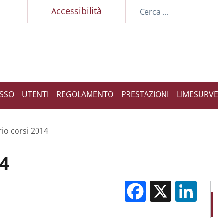
p
Accessibilità
ESSO
UTENTI
REGOLAMENTO
PRESTAZIONI
LIMESURVE
io corsi 2014
14
Facebook
X
Li
M