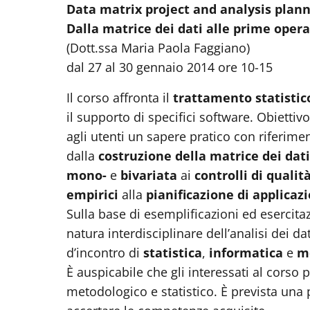
Data matrix project and analysis plan
Dalla matrice dei dati alle prime operaz
(Dott.ssa Maria Paola Faggiano)
dal 27 al 30 gennaio 2014 ore 10-15
Il corso affronta il
trattamento statistic
il supporto di specifici software. Obiettiv
agli utenti un sapere pratico con riferimen
dalla
costruzione della matrice dei dati
mono-
e
bivariata
ai
controlli di qualit
empirici
alla
pianificazione di applicazi
Sulla base di esemplificazioni ed esercitaz
natura interdisciplinare dell’analisi dei da
d’incontro di
statistica
,
informatica
e
me
È auspicabile che gli interessati al cors
metodologico e statistico. È prevista una p