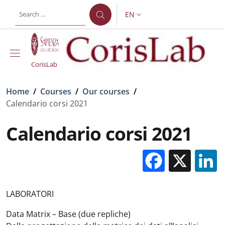
Skip to main content
Skip to footer content
EN
LANGUAGE SWITCHER: CURR
CorisLab
Breadcrumb
Home
/
Courses
/
Our courses
/
Calendario corsi 2021
Calendario corsi 2021
Facebo
X
LABORATORI
Data Matrix – Base (due repliche)