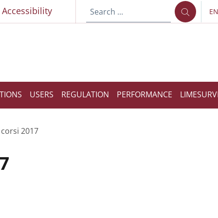
p
Accessibility
E
LA
TIONS
USERS
REGULATION
PERFORMANCE
LIMESURV
 corsi 2017
17