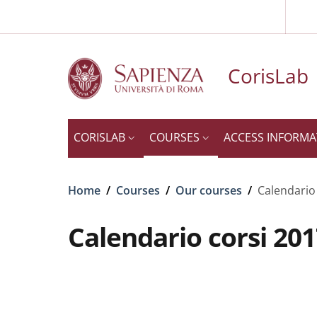
Slim to
Skip to main content
Skip to footer content
CorisLab
CORISLAB
COURSES
ACCESS INFORMA
Breadcrumb
Home
/
Courses
/
Our courses
/
Calendario
Calendario corsi 20