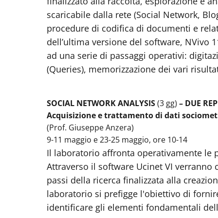
finalizzato alla raccolta, esplorazione e an
scaricabile dalla rete (Social Network, Blo
procedure di codifica di documenti e relativ
dell’ultima versione del software, NVivo 11
ad una serie di passaggi operativi: digita
(Queries), memorizzazione dei vari risultat
SOCIAL NETWORK ANALYSIS
(3 gg)
– DUE REP
Acquisizione e trattamento di dati sociometr
(Prof. Giuseppe Anzera)
9-11 maggio e 23-25 maggio, ore 10-14
Il laboratorio affronta operativamente le p
Attraverso il software Ucinet VI verranno 
passi della ricerca finalizzata alla creazio
laboratorio si prefigge l'obiettivo di for
identificare gli elementi fondamentali dell