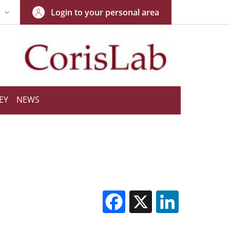
Login to your personal area
N
NGUAGE SWITCHER: CURRENT LANGUAGE
EY
NEWS
Facebook
X
Linked