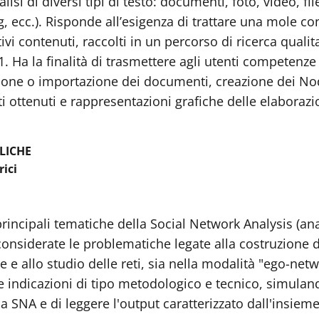
alisi di diversi tipi di testo: documenti, foto, video, fi
g, ecc.). Risponde all’esigenza di trattare una mole con
i contenuti, raccolti in un percorso di ricerca qualitat
. Ha la finalità di trasmettere agli utenti competenze p
zione o importazione dei documenti, creazione dei Nod
i ottenuti e rappresentazioni grafiche delle elaborazi
LICHE
ici
rincipali tematiche della Social Network Analysis (anali
considerate le problematiche legate alla costruzione d
ne e allo studio delle reti, sia nella modalità "ego-netw
nire indicazioni di tipo metodologico e tecnico, simula
a SNA e di leggere l'output caratterizzato dall'insieme 